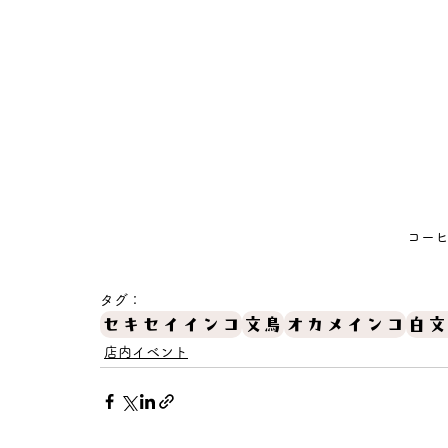
コー
タグ：
セキセイインコ
文鳥
オカメインコ
白文
店内イベント