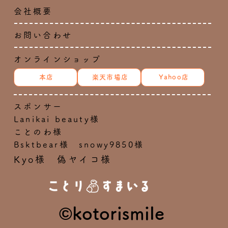
会社概要
お問い合わせ
オンラインショップ
本店
楽天市場店
Yahoo店
スポンサー
Lanikai beauty様
ことのわ様
Bsktbear様 snowy9850様
Kyo様 偽ヤイコ様
©kotorismile