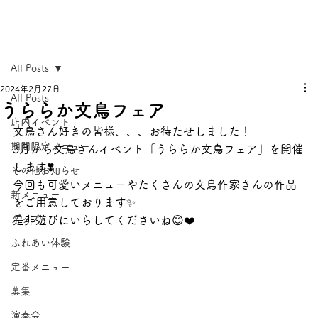
All Posts
2024年2月27日
All Posts
うららか文鳥フェア
店内イベント
文鳥さん好きの皆様、、、お待たせしました！
期間限定メニュー
3月から文鳥さんイベント「うららか文鳥フェア」を開催
します❣️
その他お知らせ
今回も可愛いメニューやたくさんの文鳥作家さんの作品
新メニュー
をご用意しております✨
グッズ
是非遊びにいらしてくださいね😊❤️
ふれあい体験
定番メニュー
募集
演奏会