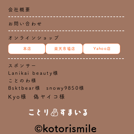
会社概要
お問い合わせ
オンラインショップ
本店
楽天市場店
Yahoo店
スポンサー
Lanikai beauty様
ことのわ様
Bsktbear様 snowy9850様
Kyo様 偽ヤイコ様
©kotorismile