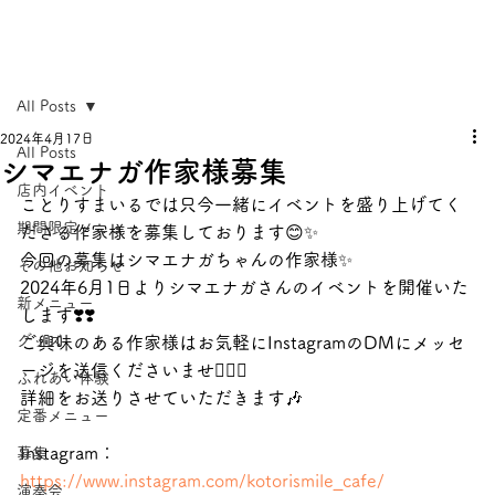
All Posts
2024年4月17日
All Posts
シマエナガ作家様募集
店内イベント
ことりすまいるでは只今一緒にイベントを盛り上げてく
期間限定メニュー
ださる作家様を募集しております😊✨
今回の募集は
シマエナガ
ちゃんの作家様✨
その他お知らせ
2024年6月1日よりシマエナガさんのイベントを開催いた
新メニュー
します❣️❣️
グッズ
ご興味のある作家様はお気軽にInstagramのDMにメッセ
ージを送信くださいませ🙇‍♀️✨
ふれあい体験
詳細をお送りさせていただきます🎶
定番メニュー
Instagram：
募集
https://www.instagram.com/kotorismile_cafe/
演奏会