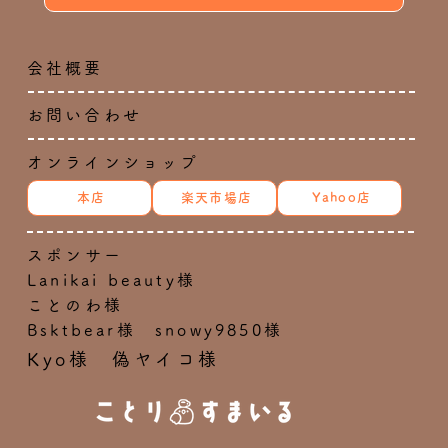
会社概要
お問い合わせ
オンラインショップ
本店
楽天市場店
Yahoo店
スポンサー
Lanikai beauty様
ことのわ様
Bsktbear様 snowy9850様
Kyo様 偽ヤイコ様