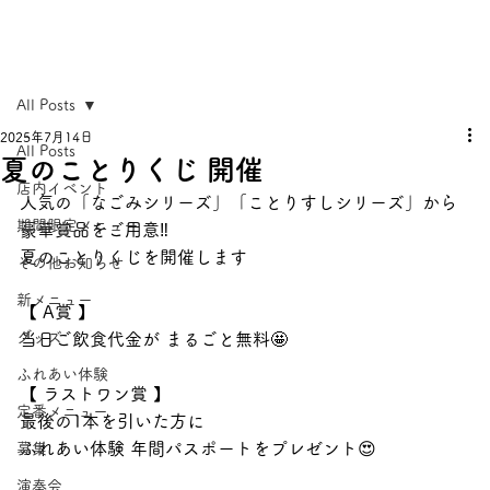
All Posts
2025年7月14日
All Posts
夏のことりくじ 開催
店内イベント
人気の「なごみシリーズ」「ことりすしシリーズ」から
期間限定メニュー
豪華賞品をご用意‼️
夏のことりくじを開催します
その他お知らせ
新メニュー
【 A賞 】
グッズ
当日ご飲食代金が まるごと無料🤩
ふれあい体験
【 ラストワン賞 】
定番メニュー
最後の1本を引いた方に
ふれあい体験 年間パスポートをプレゼント😍
募集
演奏会