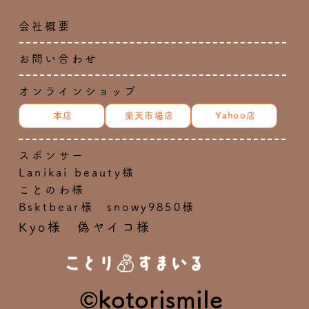
会社概要
お問い合わせ
オンラインショップ
本店
楽天市場店
Yahoo店
スポンサー
Lanikai beauty様
ことのわ様
Bsktbear様 snowy9850様
Kyo様 偽ヤイコ様
©kotorismile