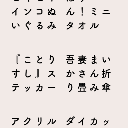
インコぬ
ん！ミニ
いぐるみ
タオル
『ことり
吾妻まい
すし』ス
かさん折
テッカー
り畳み傘
アクリル
ダイカッ