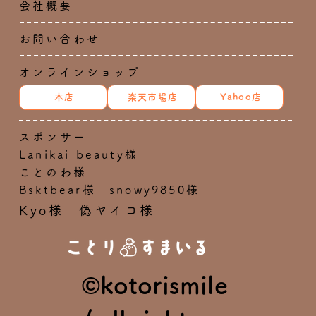
会社概要
お問い合わせ
オンラインショップ
本店
楽天市場店
Yahoo店
スポンサー
Lanikai beauty様
ことのわ様
Bsktbear様 snowy9850様
Kyo様 偽ヤイコ様
©kotorismile