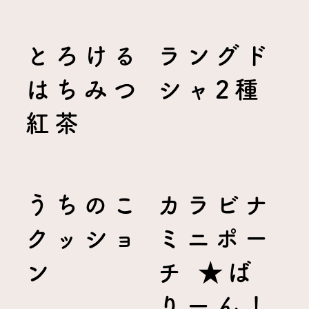
とろける
ラングド
はちみつ
シャ2種
紅茶
うちのこ
カラビナ
クッショ
ミニポー
ン
チ ★ば
りーん！