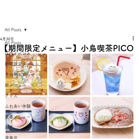
All Posts
4月30日
All Posts
【期間限定メニュー】小鳥喫茶PICO
店内イベント
期間限定メニュー
その他お知らせ
新メニュー
グッズ
ふれあい体験
定番メニュー
募集
演奏会