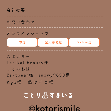
会社概要
お問い合わせ
オンラインショップ
本店
楽天市場店
Yahoo店
スポンサー
Lanikai beauty様
ことのわ様
Bsktbear様 snowy9850様
Kyo様 偽ヤイコ様
©kotorismile