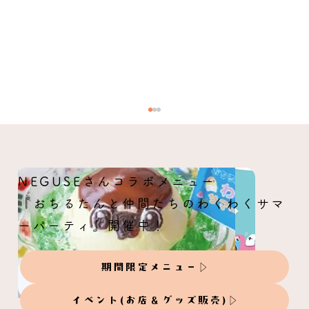
NEGUSEさんコラボメニュー
『おちるたんと仲間たちのわくわくサマ
ーパーティ』開催中！
期間限定メニュー
【ことりカフェコラボ】なごみの雨やど
り-てるてるティータイム-
イベント(お店＆グッズ販売)